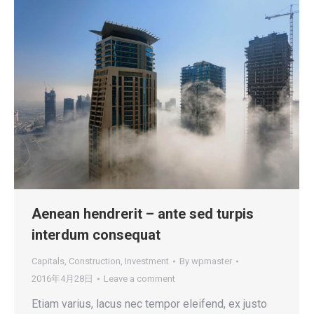
Aenean hendrerit – ante sed turpis
interdum consequat
Capitals
,
Construction
,
Investment
By
wpmaster
2016年4月28日
Leave a comment
Etiam varius, lacus nec tempor eleifend, ex justo