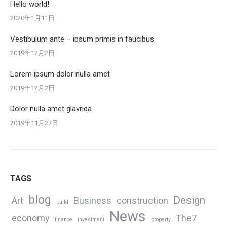
Hello world!
2020年1月11日
Vestibulum ante – ipsum primis in faucibus
2019年12月2日
Lorem ipsum dolor nulla amet
2019年12月2日
Dolor nulla amet glavrida
2019年11月27日
TAGS
blog
Design
Art
Business
construction
build
News
economy
The7
finance
investment
property