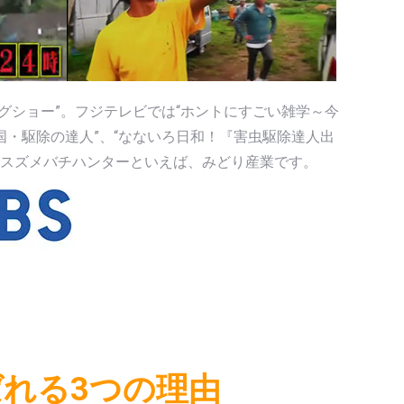
ングショー”。フジテレビでは“ホントにすごい雑学～今
国・駆除の達人”、“なないろ日和！『害虫駆除達人出
げられスズメバチハンターといえば、みどり産業です。
れる3つの理由