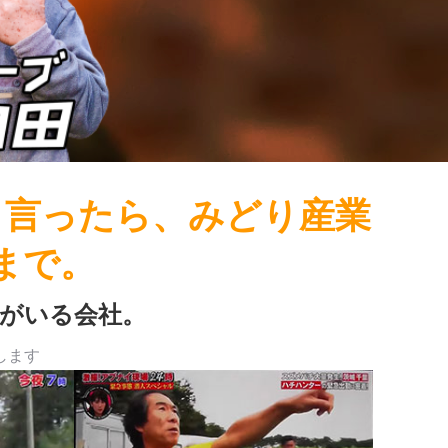
」と言ったら、みどり産業
1まで。
がいる会社。
します