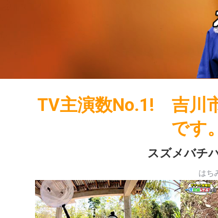
TV主演数No.1! 
です。
スズメバチ
はち