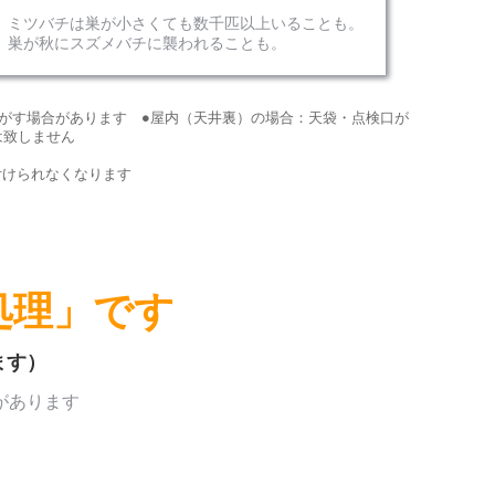
ミツバチは巣が小さくても数千匹以上いることも。
巣が秋にスズメバチに襲われることも。
がす場合があります ●屋内（天井裏）の場合：天袋・点検口が
は致しません
付けられなくなります
処理」です
ます）
があります