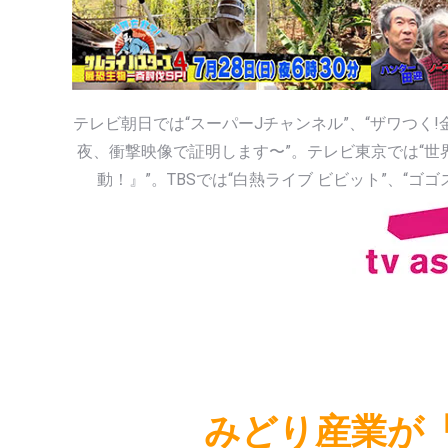
テレビ朝日では“スーパーJチャンネル”、“ザワつく
夜、衝撃映像で証明します〜”。テレビ東京では“世
動！』”。TBSでは“白熱ライブ ビビット”、“
みどり産業が