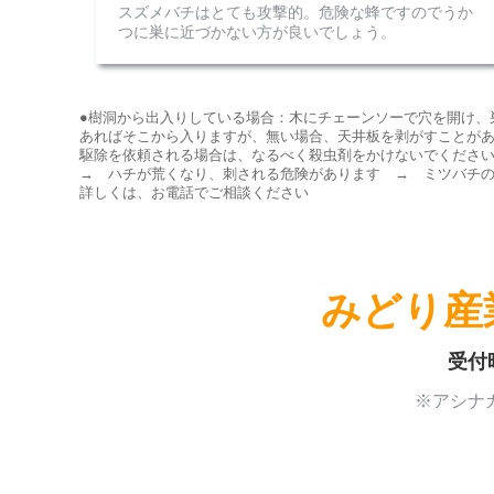
スズメバチはとても攻撃的。危険な蜂ですのでうか
つに巣に近づかない方が良いでしょう。
●樹洞から出入りしている場合：木にチェーンソーで穴を開け、
あればそこから入りますが、無い場合、天井板を剥がすことがあ
駆除を依頼される場合は、なるべく殺虫剤をかけないでくださ
→ ハチが荒くなり、刺される危険があります → ミツバチの
詳しくは、お電話でご相談ください
みどり産
受付
※アシナ