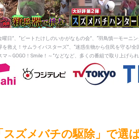
!金曜日”、“ビートたけしのいかがなもの会”、“羽鳥慎一モーニ
界を救え！サムライバスターズ”、“迷惑生物から住民を守る!全
ゴゴスマ～GOGO！Smile！～”などなど、多くの番組で取り上
「スズメバチの駆除」で選ば