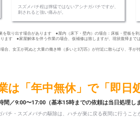
スズメバチ程は獰猛ではないアシナガバチですが、
刺されると強い痛みが。
巣を取り出す場合があります ●屋内（床下・壁内）の場合：床板・壁板を剥
ります ●家屋解体を伴う作業の場合、仮補修は致しますが、現状復帰まで
い
場合、女王が死ぬと大量の働き蜂（多いと3万匹）が付近に散らばり、手が
業は「年中無休」で「即日
時間／9:00〜17:00（基本15時までの依頼は当日処理し
ガバチ・スズメバチの駆除は、ハチが巣に戻る夜間に行うこと